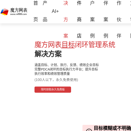
首
产
决
件
户
伴
作
AI+
页
品
方
商
案
案
伙
案
店
例
例
伴
魔方网表目标闭环管理系统
解决方案
涵盖目标、计划、执行、反馈、绩效企业目标
完整PDCA闭环的目标执行力平台；提升目标
执行效率和绩效管理质量
(100人以下，永久免费使用)
限时获取永久免费版
目标模糊或不明