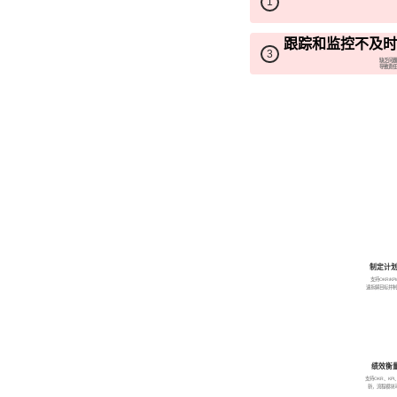
1
跟踪和监控不及
3
缺乏问题
导致责任
制定计
支持OKR/K
速拆解目标并
绩效衡
支持OKR、K
新，流程模块