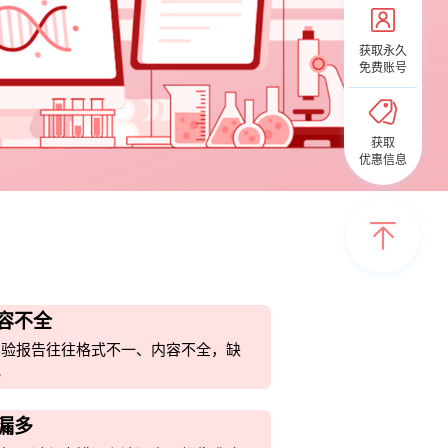
获取永久
免费账号
获取
优惠信息
容不全
实验报告往往格式不一、内容不全，缺
化
漏多