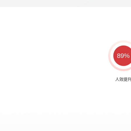
89%
人效提