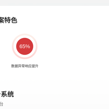
案特色
65%
数据异常响应提升
告系统
台