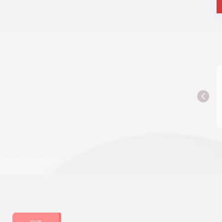
年
2025年
2008年
Ai知识库模块
1.0发布
资源预定视图