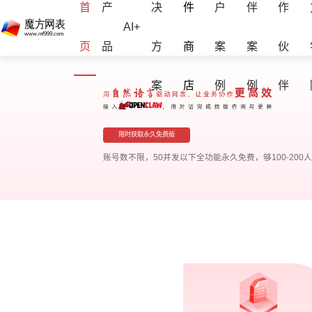
首
产
决
件
户
伴
作
AI+
页
品
方
商
案
案
伙
案
店
例
例
伴
限时获取永久免费版
账号数不限，50并发以下全功能永久免费，够100-200