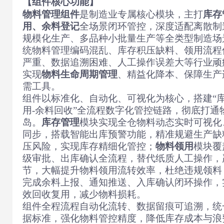
【组件核心功能】
物料管理组件
是制造业专属核心模块，主打
库存
用、余料登记
全场景闭环管控，深度适配离散制
规模化生产、多品种小批量生产等全类型制造场
统物料管理编码混乱、库存积压缺料、领用流程
严重、数据追溯困难、人工操作误差大等行业顽
实现
物料生命周期管理
、精益化降本、保障生产
需工具。
组件以标准化、自动化、可视化为核心，搭建“库
用-余料回收”全流程数字化管控链路，彻底打通
岛。
库存管理
模块实现全仓物料动态实时可视化
同步，搭载智能出库预警功能，精准规避生产缺
压风险，实现库存精细化管控；
物料领用
模块覆
级审批、出库确认全流程，替代纸质人工操作，
节，大幅提升物料领用流转效率，杜绝违规领料
完成余料上报、通知推送、入库确认闭环操作，
效回收复用，减少物料损耗。
组件全程流程自动化流转、数据留痕可追溯，统
据标准，强化物料管控精度，降低库存成本与浪